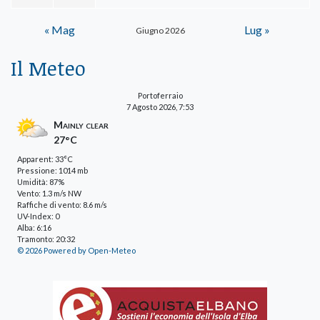
« Mag
Lug »
Giugno 2026
Il Meteo
Portoferraio
7 Agosto 2026, 7:53
Mainly clear
27°C
Apparent: 33°C
Pressione: 1014 mb
Umidità: 87%
Vento: 1.3 m/s NW
Raffiche di vento: 8.6 m/s
UV-Index: 0
Alba: 6:16
Tramonto: 20:32
© 2026 Powered by Open-Meteo