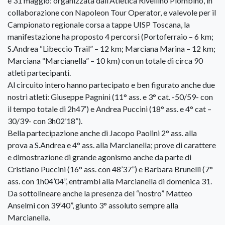
e 31 maggio: organizzata dall’Atletica Rivellino Piombino, in
collaborazione con Napoleon Tour Operator, e valevole per il
Campionato regionale corsa a tappe UISP Toscana, la
manifestazione ha proposto 4 percorsi (Portoferraio – 6 km;
S.Andrea “Libeccio Trail” – 12 km; Marciana Marina – 12 km;
Marciana “Marcianella” – 10 km) con un totale di circa 90
atleti partecipanti.
Al circuito intero hanno partecipato e ben figurato anche due
nostri atleti: Giuseppe Pagnini (11° ass. e 3° cat. -50/59- con
il tempo totale di 2h47′) e Andrea Puccini (18° ass. e 4° cat –
30/39- con 3h02’18”).
Bella partecipazione anche di Jacopo Paolini 2° ass. alla
prova a S.Andrea e 4° ass. alla Marcianella; prove di carattere
e dimostrazione di grande agonismo anche da parte di
Cristiano Puccini (16° ass. con 48’37”) e Barbara Brunelli (7°
ass. con 1h04’04”, entrambi alla Marcianella di domenica 31.
Da sottolineare anche la presenza del “nostro” Matteo
Anselmi con 39’40”, giunto 3° assoluto sempre alla
Marcianella.