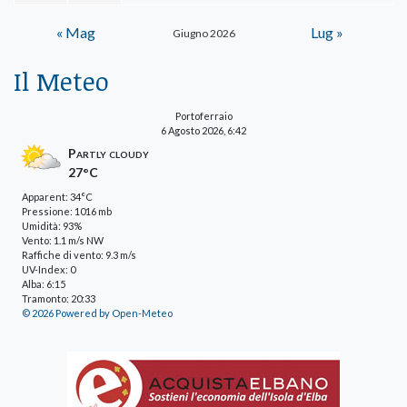
« Mag
Lug »
Giugno 2026
Il Meteo
Portoferraio
6 Agosto 2026, 6:42
Partly cloudy
27°C
Apparent: 34°C
Pressione: 1016 mb
Umidità: 93%
Vento: 1.1 m/s NW
Raffiche di vento: 9.3 m/s
UV-Index: 0
Alba: 6:15
Tramonto: 20:33
© 2026 Powered by Open-Meteo