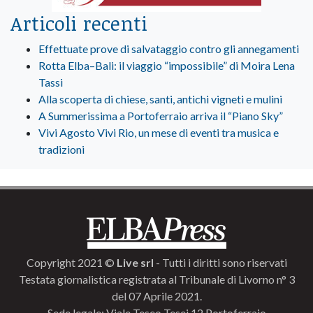
Articoli recenti
Effettuate prove di salvataggio contro gli annegamenti
Rotta Elba–Bali: il viaggio “impossibile” di Moira Lena
Tassi
Alla scoperta di chiese, santi, antichi vigneti e mulini
A Summerissima a Portoferraio arriva il “Piano Sky”
Vivi Agosto Vivi Rio, un mese di eventi tra musica e
tradizioni
Copyright 2021 ©
Live srl
- Tutti i diritti sono riservati
Testata giornalistica registrata al Tribunale di Livorno n° 3
del 07 Aprile 2021.
Sede legale: Viale Teseo Tesei 12 Portoferraio