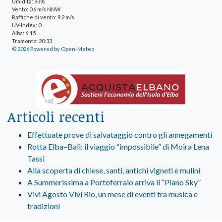
Umidità: 93%
Vento: 0.6 m/s NNW
Raffiche di vento: 9.2 m/s
UV-Index: 0
Alba: 6:15
Tramonto: 20:33
© 2026 Powered by Open-Meteo
Articoli recenti
Effettuate prove di salvataggio contro gli annegamenti
Rotta Elba–Bali: il viaggio “impossibile” di Moira Lena
Tassi
Alla scoperta di chiese, santi, antichi vigneti e mulini
A Summerissima a Portoferraio arriva il “Piano Sky”
Vivi Agosto Vivi Rio, un mese di eventi tra musica e
tradizioni