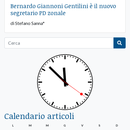
Bernardo Giannoni Gentilini è il nuovo
segretario PD zonale
di Stefano Sanna*
Calendario articoli
L
M
M
G
V
S
D