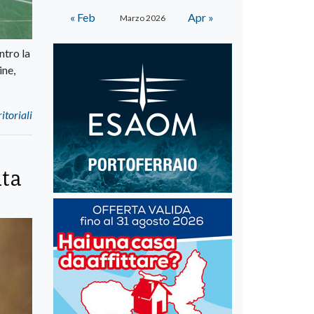
« Feb
Apr »
Marzo 2026
ntro la
ine,
itoriali
nta