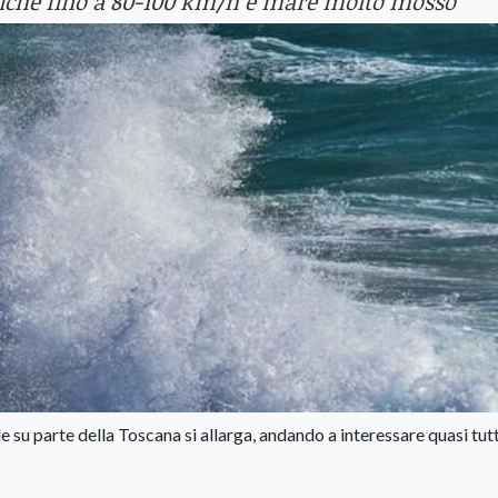
ffiche fino a 80-100 km/h e mare molto mosso
ile su parte della Toscana si allarga, andando a interessare quasi tutt