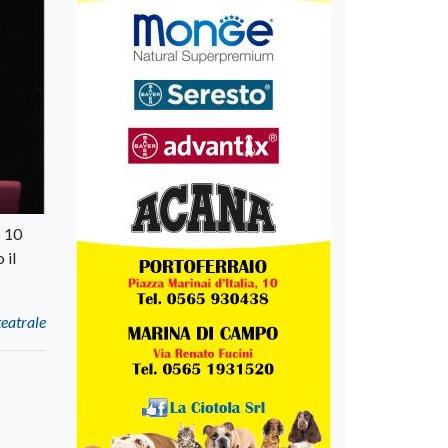
o 10
 il
teatrale