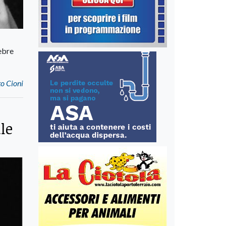
ebre
o Cioni
le