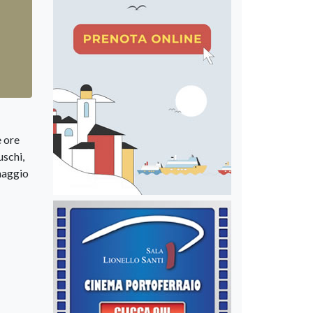
e ore
uschi,
 maggio