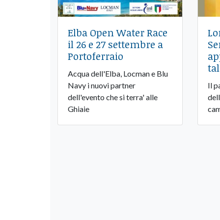
Elba Open Water Race
Lo
il 26 e 27 settembre a
Ser
Portoferraio
ap
ta
Acqua dell'Elba, Locman e Blu
Navy i nuovi partner
Il p
dell'evento che si terra' alle
del
Ghiaie
cam