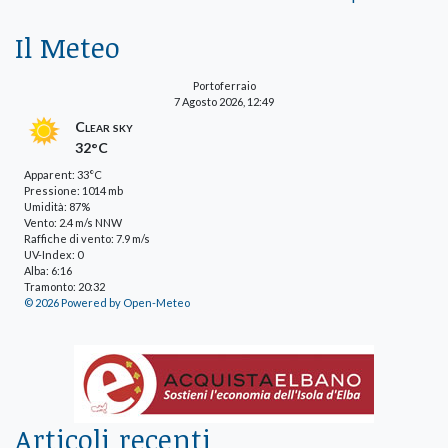
Il Meteo
Portoferraio
7 Agosto 2026, 12:49
Clear sky
32°C
Apparent: 33°C
Pressione: 1014 mb
Umidità: 87%
Vento: 2.4 m/s NNW
Raffiche di vento: 7.9 m/s
UV-Index: 0
Alba: 6:16
Tramonto: 20:32
© 2026 Powered by Open-Meteo
Articoli recenti