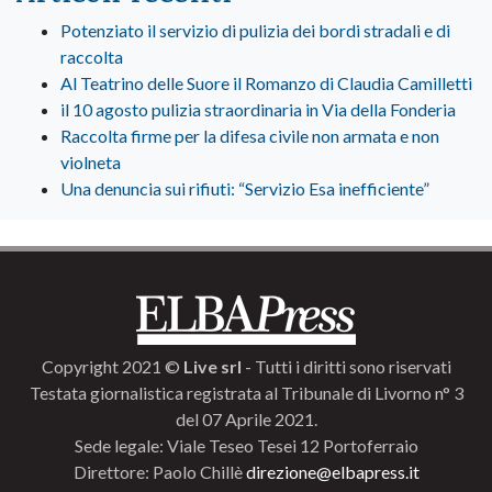
Potenziato il servizio di pulizia dei bordi stradali e di
raccolta
Al Teatrino delle Suore il Romanzo di Claudia Camilletti
il 10 agosto pulizia straordinaria in Via della Fonderia
Raccolta firme per la difesa civile non armata e non
violneta
Una denuncia sui rifiuti: “Servizio Esa inefficiente”
Copyright 2021 ©
Live srl
- Tutti i diritti sono riservati
Testata giornalistica registrata al Tribunale di Livorno n° 3
del 07 Aprile 2021.
Sede legale: Viale Teseo Tesei 12 Portoferraio
Direttore: Paolo Chillè
direzione@elbapress.it