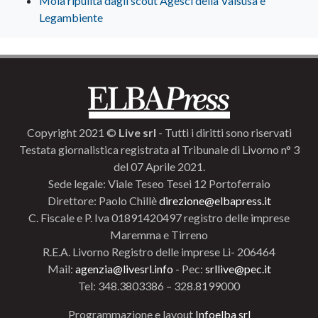
Mola ripulita dagli scout Agesci della Valsusa e
Legambiente
Copyright 2021 ©
Live srl
- Tutti i diritti sono riservati
Testata giornalistica registrata al Tribunale di Livorno n° 3
del 07 Aprile 2021.
Sede legale: Viale Teseo Tesei 12 Portoferraio
Direttore: Paolo Chillè
direzione@elbapress.it
C. Fiscale e P. Iva 01891420497 registro delle imprese
Maremma e Tirreno
R.E.A. Livorno Registro delle imprese Li- 206464
Mail:
agenzia@livesrl.info
- Pec:
srllive@pec.it
Tel: 348.3803386 – 328.8199000
Programmazione e layout
Infoelba srl