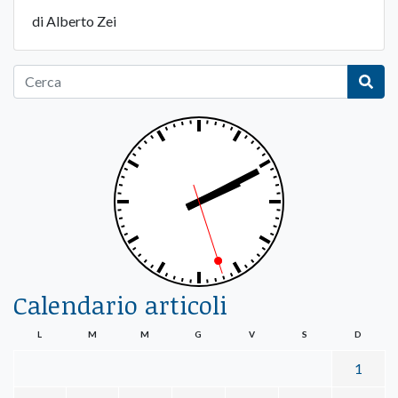
di Alberto Zei
Calendario articoli
L
M
M
G
V
S
D
1