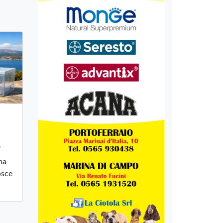
a
na
osce