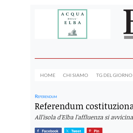
HOME
CHI SIAMO
TG DEL GIORNO
Referendum
Referendum costituzional
All'isola d'Elba l'affluenza si avvici
Facebook
Tweet
Pin