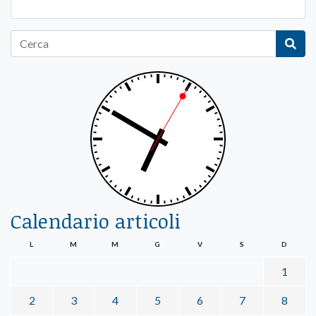
Calendario articoli
L
M
M
G
V
S
D
1
2
3
4
5
6
7
8