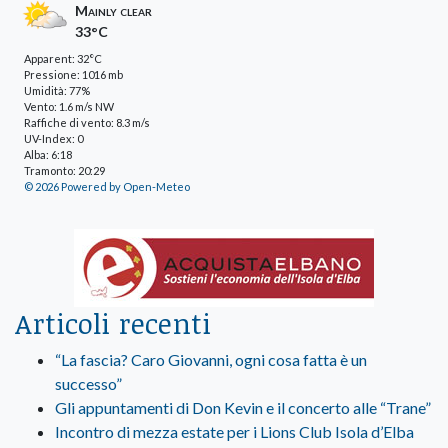
Mainly clear
33°C
Apparent: 32°C
Pressione: 1016 mb
Umidità: 77%
Vento: 1.6 m/s NW
Raffiche di vento: 8.3 m/s
UV-Index: 0
Alba: 6:18
Tramonto: 20:29
© 2026 Powered by Open-Meteo
Articoli recenti
“La fascia? Caro Giovanni, ogni cosa fatta è un
successo”
Gli appuntamenti di Don Kevin e il concerto alle “Trane”
Incontro di mezza estate per i Lions Club Isola d’Elba