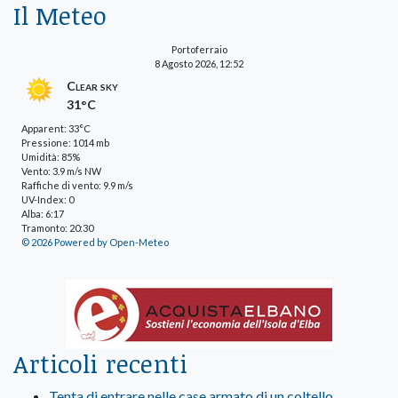
Il Meteo
Portoferraio
8 Agosto 2026, 12:52
Clear sky
31°C
Apparent: 33°C
Pressione: 1014 mb
Umidità: 85%
Vento: 3.9 m/s NW
Raffiche di vento: 9.9 m/s
UV-Index: 0
Alba: 6:17
Tramonto: 20:30
© 2026 Powered by Open-Meteo
Articoli recenti
Tenta di entrare nelle case armato di un coltello,