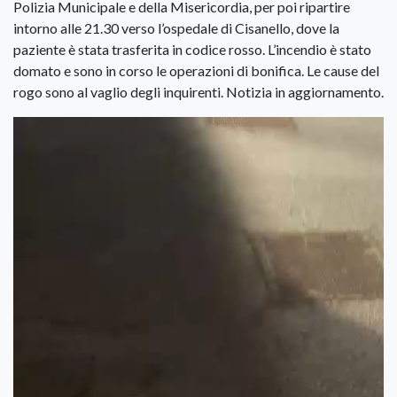
Polizia Municipale e della Misericordia, per poi ripartire
intorno alle 21.30 verso l’ospedale di Cisanello, dove la
paziente è stata trasferita in codice rosso. L’incendio è stato
domato e sono in corso le operazioni di bonifica. Le cause del
rogo sono al vaglio degli inquirenti. Notizia in aggiornamento.
Video
Player