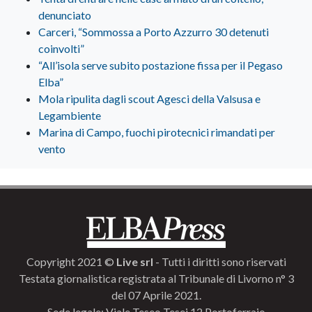
denunciato
Carceri, “Sommossa a Porto Azzurro 30 detenuti
coinvolti”
“All’isola serve subito postazione fissa per il Pegaso
Elba”
Mola ripulita dagli scout Agesci della Valsusa e
Legambiente
Marina di Campo, fuochi pirotecnici rimandati per
vento
Copyright 2021 ©
Live srl
- Tutti i diritti sono riservati
Testata giornalistica registrata al Tribunale di Livorno n° 3
del 07 Aprile 2021.
Sede legale: Viale Teseo Tesei 12 Portoferraio