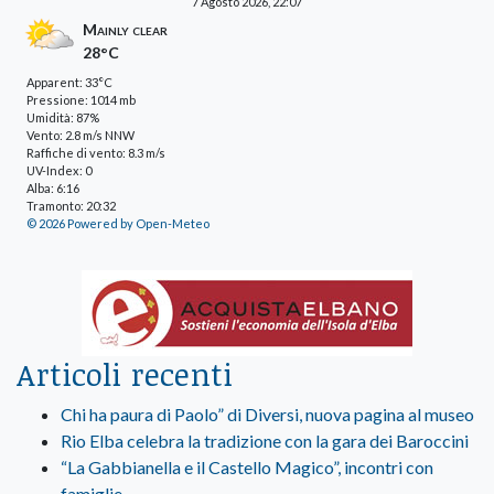
7 Agosto 2026, 22:07
Mainly clear
28°C
Apparent: 33°C
Pressione: 1014 mb
Umidità: 87%
Vento: 2.8 m/s NNW
Raffiche di vento: 8.3 m/s
UV-Index: 0
Alba: 6:16
Tramonto: 20:32
© 2026 Powered by Open-Meteo
Articoli recenti
Chi ha paura di Paolo” di Diversi, nuova pagina al museo
Rio Elba celebra la tradizione con la gara dei Baroccini
“La Gabbianella e il Castello Magico”, incontri con
famiglie