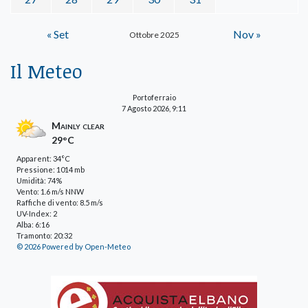
« Set
Nov »
Ottobre 2025
Il Meteo
Portoferraio
7 Agosto 2026, 9:11
Mainly clear
29°C
Apparent: 34°C
Pressione: 1014 mb
Umidità: 74%
Vento: 1.6 m/s NNW
Raffiche di vento: 8.5 m/s
UV-Index: 2
Alba: 6:16
Tramonto: 20:32
© 2026 Powered by Open-Meteo