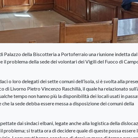
 di Palazzo della Biscotteria a Portoferraio una riunione indetta dal
e il problema della sede dei volontari dei Vigili del Fuoco di Campo
aci o loro delegati dei sette comuni dell’isola, si è svolta alla pres
di Livorno Pietro Vincenzo Raschillà, il quale ha relazionato sull’a
qualche tempo non hanno più la disponibilità dei locali usati in pass
e che la sede debba essere messa a disposizione dei comuni della
pettate dai sindaci elbani, legate anche alla logistica della disloca
l problema; si tratta ora di decidere quale di queste possa essere 
rvizio. I convenuti hanno concluso di darsi un mese di tempo per ver