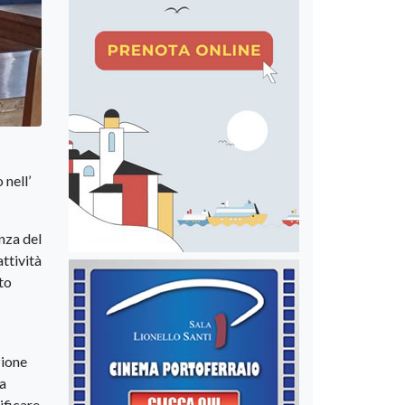
 nell’
enza del
ttività
ato
zione
la
ificare