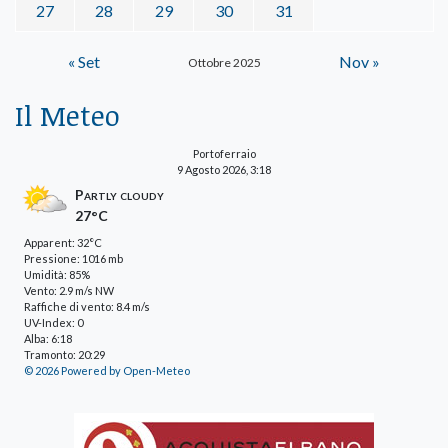
27
28
29
30
31
« Set
Nov »
Ottobre 2025
Il Meteo
Portoferraio
9 Agosto 2026, 3:18
Partly cloudy
27°C
Apparent: 32°C
Pressione: 1016 mb
Umidità: 85%
Vento: 2.9 m/s NW
Raffiche di vento: 8.4 m/s
UV-Index: 0
Alba: 6:18
Tramonto: 20:29
© 2026 Powered by Open-Meteo