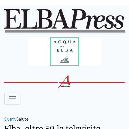
Sanità
Salute
Elba, oltre 50 le televisite