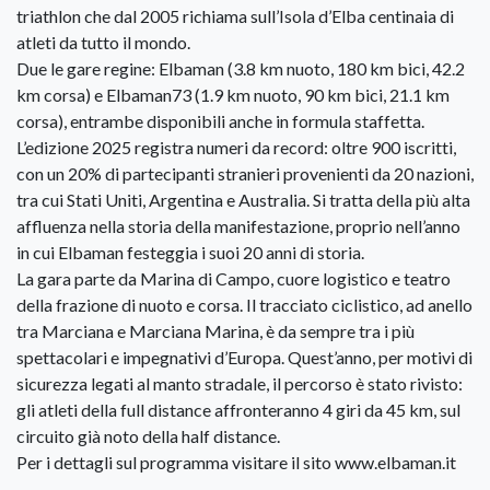
triathlon che dal 2005 richiama sull’Isola d’Elba centinaia di
atleti da tutto il mondo.
Due le gare regine: Elbaman (3.8 km nuoto, 180 km bici, 42.2
km corsa) e Elbaman73 (1.9 km nuoto, 90 km bici, 21.1 km
corsa), entrambe disponibili anche in formula staffetta.
L’edizione 2025 registra numeri da record: oltre 900 iscritti,
con un 20% di partecipanti stranieri provenienti da 20 nazioni,
tra cui Stati Uniti, Argentina e Australia. Si tratta della più alta
affluenza nella storia della manifestazione, proprio nell’anno
in cui Elbaman festeggia i suoi 20 anni di storia.
La gara parte da Marina di Campo, cuore logistico e teatro
della frazione di nuoto e corsa. Il tracciato ciclistico, ad anello
tra Marciana e Marciana Marina, è da sempre tra i più
spettacolari e impegnativi d’Europa. Quest’anno, per motivi di
sicurezza legati al manto stradale, il percorso è stato rivisto:
gli atleti della full distance affronteranno 4 giri da 45 km, sul
circuito già noto della half distance.
Per i dettagli sul programma visitare il sito www.elbaman.it