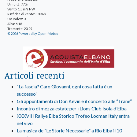
Umidità: 77%
Vento: 1.8 m/s NW
Raffiche di vento: 8.3 m/s
UV-Index: 0
Alba: 6:18
Tramonto: 20:29
© 2026 Powered by Open-Meteo
Articoli recenti
“La fascia? Caro Giovanni, ogni cosa fatta è un
successo”
Gli appuntamenti di Don Kevin e il concerto alle “Trane”
Incontro di mezza estate per i Lions Club Isola d’Elba
XXXVIII Rallye Elba Storico Trofeo Locman Italy entra
nel vivo
La musica de “Le Storie Necessarie” a Rio Elba il 10