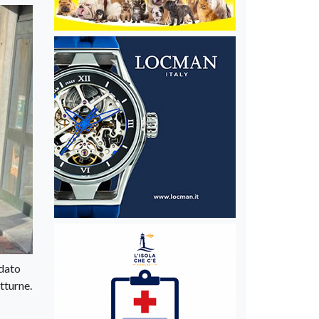
 dato
tturne.