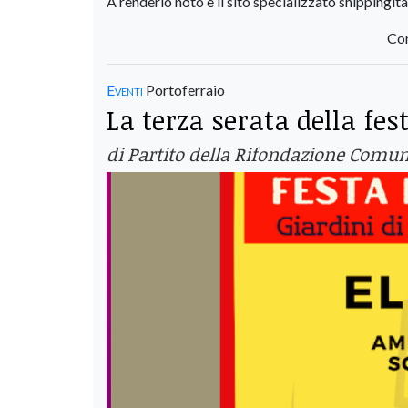
A renderlo noto è il sito specializzato shippingitaly
Con
Eventi
Portoferraio
La terza serata della fes
di Partito della Rifondazione Comuni