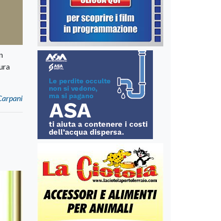
n
ura
 Carpani