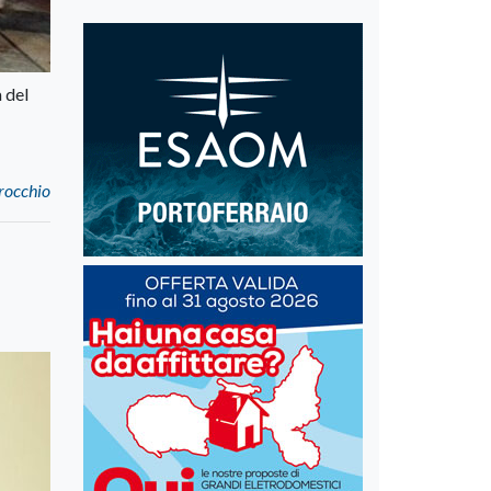
 del
Procchio