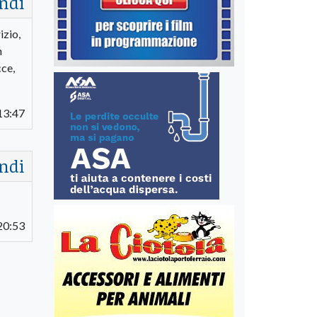
ndi
izio,
n
ce,
13:47
ndi
20:53