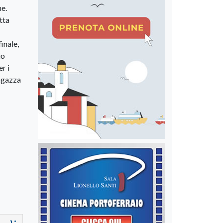
ne.
tta
inale,
io
r i
ragazza