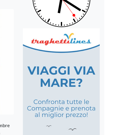
embre
a