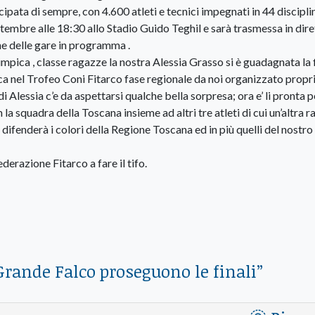
pata di sempre, con 4.600 atleti e tecnici impegnati in 44 discipli
tembre alle 18:30 allo Stadio Guido Teghil e sarà trasmessa in dire
ne delle gare in programma .
impica , classe ragazze la nostra Alessia Grasso si è guadagnata la f
ica nel Trofeo Coni Fitarco fase regionale da noi organizzato propr
i Alessia c’e da aspettarsi qualche bella sorpresa; ora e’ li pronta pe
la squadra della Toscana insieme ad altri tre atleti di cui un’altra 
 difenderà i colori della Regione Toscana ed in più quelli del nostro
derazione Fitarco a fare il tifo.
 Grande Falco proseguono le finali
”