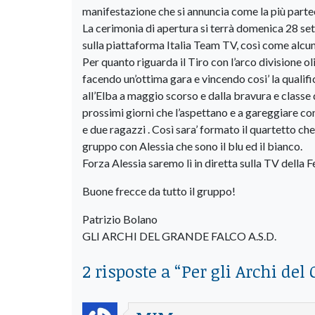
manifestazione che si annuncia come la più parteci
La cerimonia di apertura si terrà domenica 28 set
sulla piattaforma Italia Team TV, così come alcu
Per quanto riguarda il Tiro con l’arco divisione ol
facendo un’ottima gara e vincendo cosi’ la qualif
all’Elba a maggio scorso e dalla bravura e classe d
prossimi giorni che l’aspettano e a gareggiare con 
e due ragazzi . Così sara’ formato il quartetto che
gruppo con Alessia che sono il blu ed il bianco.
Forza Alessia saremo lì in diretta sulla TV della Fe
Buone frecce da tutto il gruppo!
Patrizio Bolano
GLI ARCHI DEL GRANDE FALCO A.S.D.
2 risposte a “
Per gli Archi del