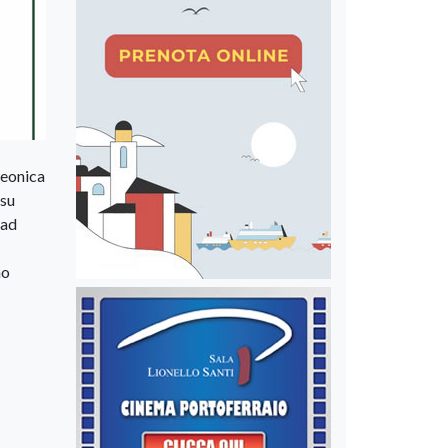
leonica
 su
 ad
no