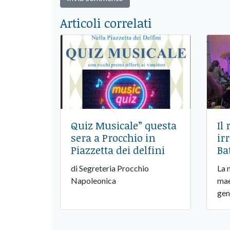
Articoli correlati
Quiz Musicale” questa
Il
sera a Procchio in
ir
Piazzetta dei delfini
Ba
di Segreteria Procchio
La 
Napoleonica
mae
gen