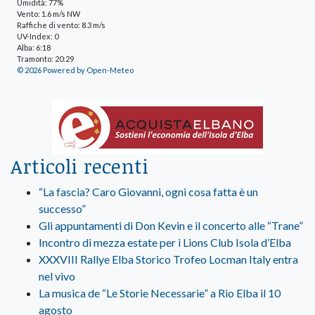
Umidità: 77%
Vento: 1.6 m/s NW
Raffiche di vento: 8.3 m/s
UV-Index: 0
Alba: 6:18
Tramonto: 20:29
© 2026 Powered by Open-Meteo
Articoli recenti
“La fascia? Caro Giovanni, ogni cosa fatta è un
successo”
Gli appuntamenti di Don Kevin e il concerto alle “Trane”
Incontro di mezza estate per i Lions Club Isola d’Elba
XXXVIII Rallye Elba Storico Trofeo Locman Italy entra
nel vivo
La musica de “Le Storie Necessarie” a Rio Elba il 10
agosto