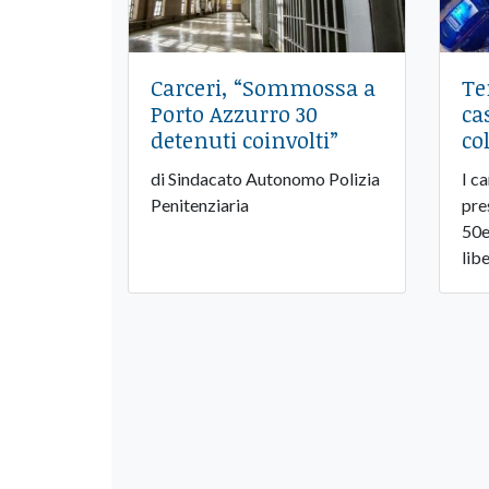
Carceri, “Sommossa a
Te
Porto Azzurro 30
ca
detenuti coinvolti”
co
di Sindacato Autonomo Polizia
I ca
Penitenziaria
pre
50e
lib