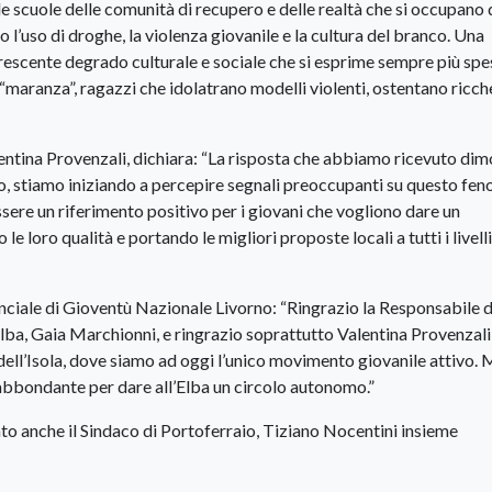
le scuole delle comunità di recupero e delle realtà che si occupano 
 l’uso di droghe, la violenza giovanile e la cultura del branco. Una
rescente degrado culturale e sociale che si esprime sempre più spe
maranza”, ragazzi che idolatrano modelli violenti, ostentano ricc
ntina Provenzali, dichiara: “La risposta che abbiamo ricevuto dim
ppo, stiamo iniziando a percepire segnali preoccupanti su questo fe
ssere un riferimento positivo per i giovani che vogliono dare un
e loro qualità e portando le migliori proposte locali a tutti i livelli
iale di Gioventù Nazionale Livorno: “Ringrazio la Responsabile d
lba, Gaia Marchionni, e ringrazio soprattutto Valentina Provenzali
ni dell’Isola, dove siamo ad oggi l’unico movimento giovanile attivo.
abbondante per dare all’Elba un circolo autonomo.”
ato anche il Sindaco di Portoferraio, Tiziano Nocentini insieme