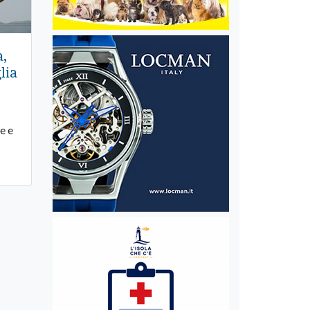
a,
lia
e e