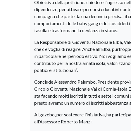
Obiettivo della petizione: chiedere l’ingresso nel
dipendenze, per attivare percorsi educativi contro
campagna che parte da una denuncia precisa: il c
comportamenti delle baby gang e dei cosiddetti “
fasulla e trasformano la devianza in status.
La Responsabile di Gioventù Nazionale Elba, Vale
che c’è voglia di reagire. Anche all’Elba, purtro
in particolare nel periodo estivo. Noi vogliamo e
contributo per la nostra amata isola, valorizzando l
politici e istituzionali”.
Conclude Alessandro Palumbo, Presidente provinc
Circolo Gioventù Nazionale Val di Cornia-Isola E
sta facendo molti iscritti in tutti e sette i comu
presto avremo un numero di iscritti abbastanza 
Al gazebo, per sostenere l’iniziativa, ha partecip
all’Assessore Roberto Manzi.