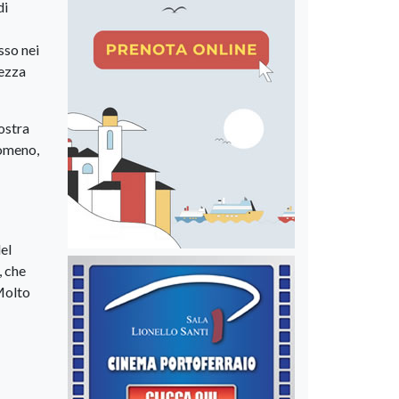
di
sso nei
hezza
ostra
nomeno,
el
, che
 Molto