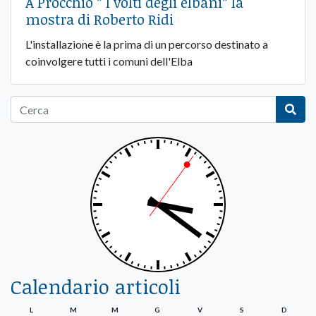
A Procchio ” I volti degli elbani” la
mostra di Roberto Ridi
L'installazione è la prima di un percorso destinato a
coinvolgere tutti i comuni dell'Elba
Calendario articoli
L
M
M
G
V
S
D