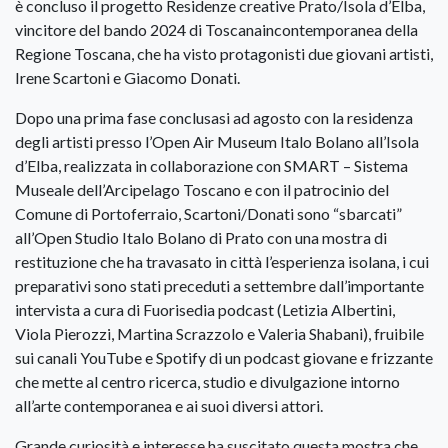
è concluso il progetto Residenze creative Prato/Isola d’Elba,
vincitore del bando 2024 di Toscanaincontemporanea della
Regione Toscana, che ha visto protagonisti due giovani artisti,
Irene Scartoni e Giacomo Donati.
Dopo una prima fase conclusasi ad agosto con la residenza
degli artisti presso l’Open Air Museum Italo Bolano all’Isola
d’Elba, realizzata in collaborazione con SMART – Sistema
Museale dell’Arcipelago Toscano e con il patrocinio del
Comune di Portoferraio, Scartoni/Donati sono “sbarcati”
all’Open Studio Italo Bolano di Prato con una mostra di
restituzione che ha travasato in città l’esperienza isolana, i cui
preparativi sono stati preceduti a settembre dall’importante
intervista a cura di Fuorisedia podcast (Letizia Albertini,
Viola Pierozzi, Martina Scrazzolo e Valeria Shabani), fruibile
sui canali YouTube e Spotify di un podcast giovane e frizzante
che mette al centro ricerca, studio e divulgazione intorno
all’arte contemporanea e ai suoi diversi attori.
Grande curiosità e interesse ha suscitato questa mostra che