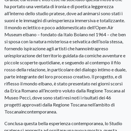
ha portato una ventata di ironia e di poetica leggerezza
all’interno dello studio pratese, dove ad animarsi sono stati i
suoni e le immagini di un’esperienza immersiva e totalizzante.
Il mondo eclettico e poco addomesticato dell’Open Air
Museum elbano – fondato da Italo Bolano nel 1964 – che ben
si sposa con la natura misteriosa e selvatica dell’isola stessa,
fornendo ispirazione agli artisti che hannointrapreso
un’esplorazione del territorio guidata da comiche avventure e
piccole scoperte quotidiane, e seguendo al contempo il filo
rosso della relazione, in particolare del dialogo intimo e duale,
parte integrante del loro processo creativo. Il progetto, e di
riflesso il mondo elbano, è stato presentato nei giorni scorsi
da Erica Romano all’incontro voluto dalla Regione Toscana al
Museo Pecci, dove sono stati resi noti i risultati dei 46
progetti approvati dalla Regione Toscana nell’ambito di
Toscanaincontemporanea.
Conclusa questa bella esperienza contemporanea, lo Studio
pratese si appresta ad ospitare una nuova mostra, questa