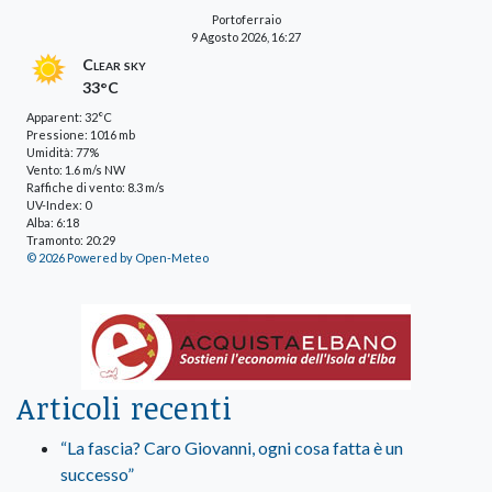
Portoferraio
9 Agosto 2026, 16:27
Clear sky
33°C
Apparent: 32°C
Pressione: 1016 mb
Umidità: 77%
Vento: 1.6 m/s NW
Raffiche di vento: 8.3 m/s
UV-Index: 0
Alba: 6:18
Tramonto: 20:29
© 2026 Powered by Open-Meteo
Articoli recenti
“La fascia? Caro Giovanni, ogni cosa fatta è un
successo”