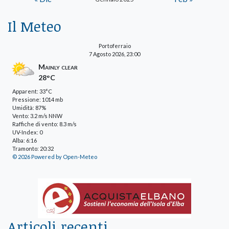
Il Meteo
Portoferraio
7 Agosto 2026, 23:00
Mainly clear
28°C
Apparent: 33°C
Pressione: 1014 mb
Umidità: 87%
Vento: 3.2 m/s NNW
Raffiche di vento: 8.3 m/s
UV-Index: 0
Alba: 6:16
Tramonto: 20:32
© 2026 Powered by Open-Meteo
Articoli recenti