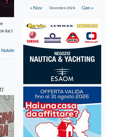
« Nov
Gen »
Dicembre 2024
le
on luci
o Natale
ti