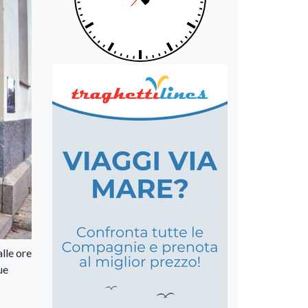
lle ore
ue