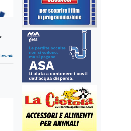
de
iovanili