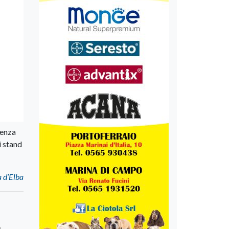
tenza
i stand
a d’Elba
i