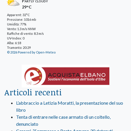
Partly cloudy
29°C
Apparent: 32°C
Pressione: 1016 mb
Umidità: 77%
Vento: 1.3 m/s NNW
Raffiche di vento: 8.3 m/s
UV-Index: 0
Alba: 6:18
Tramonto: 20:29
© 2026 Powered by Open-Meteo
Articoli recenti
L’abbraccio a Letizia Moratti, la presentazione del suo
libro
Tenta di entrare nelle case armato di un coltello,
denunciato
Carceri, “Sommossa a Porto Azzurro 30 detenuti