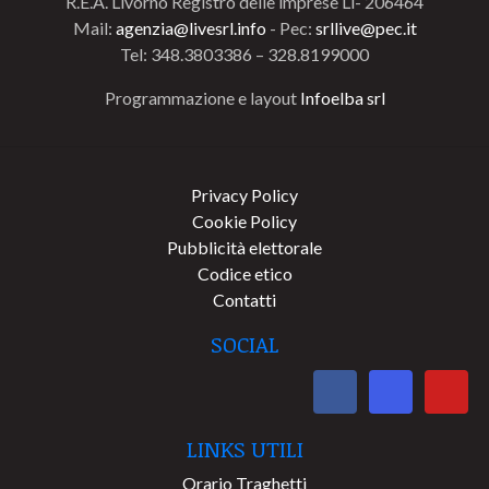
R.E.A. Livorno Registro delle imprese Li- 206464
Mail:
agenzia@livesrl.info
- Pec:
srllive@pec.it
Tel: 348.3803386 – 328.8199000
Programmazione e layout
Infoelba srl
Privacy Policy
Cookie Policy
Pubblicità elettorale
Codice etico
Contatti
SOCIAL
LINKS UTILI
Orario Traghetti