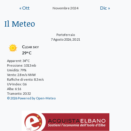
« Ott
Dic »
Novembre 2024
Il Meteo
Portoferraio
7 Agosto 2026, 20:21
Clear sky
29°C
Apparent: 34°C
Pressione: 1013 mb
Umidità: 79%
Vento: 2.8 m/s NNW
Raffiche di vento: 8.3 m/s
UV-Index: 0.6
Alba: 6:16
Tramonto: 20:32
© 2026 Powered by Open-Meteo