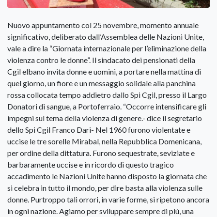
Nuovo appuntamento col 25 novembre, momento annuale
significativo, deliberato dall’Assemblea delle Nazioni Unite,
vale a dire la “Giornata internazionale per l’eliminazione della
violenza contro le donne”. Il sindacato dei pensionati della
Cgil elbano invita donne e uomini, a portare nella mattina di
quel giorno, un fiore e un messaggio solidale alla panchina
rossa collocata tempo addietro dallo Spi Cgil, presso il Largo
Donatori di sangue, a Portoferraio. “Occorre intensificare gli
impegni sul tema della violenza di genere.- dice il segretario
dello Spi Cgil Franco Dari- Nel 1960 furono violentate e
uccise le tre sorelle Mirabal, nella Repubblica Domenicana,
per ordine della dittatura. Furono sequestrate, seviziate e
barbaramente uccise e in ricordo di questo tragico
accadimento le Nazioni Unite hanno disposto la giornata che
si celebra in tutto il mondo, per dire basta alla violenza sulle
donne. Purtroppo tali orrori, in varie forme, si ripetono ancora
in ogni nazione. Agiamo per sviluppare sempre di più, una