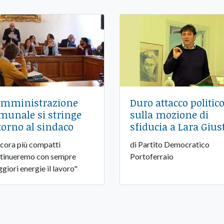
amministrazione
Duro attacco politic
munale si stringe
sulla mozione di
torno al sindaco
sfiducia a Lara Gius
cora più compatti
di Partito Democratico
tinueremo con sempre
Portoferraio
giori energie il lavoro"