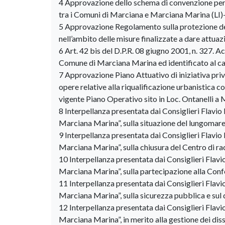
4 Approvazione dello schema di convenzione per 
tra i Comuni di Marciana e Marciana Marina (LI)- 
5 Approvazione Regolamento sulla protezione dell
nell’ambito delle misure finalizzate a dare attua
6 Art. 42 bis del D.P.R. 08 giugno 2001, n. 327. A
Comune di Marciana Marina ed identificato al cata
7 Approvazione Piano Attuativo di iniziativa privat
opere relative alla riqualificazione urbanistica c
vigente Piano Operativo sito in Loc. Ontanelli a
8 Interpellanza presentata dai Consiglieri Flavi
Marciana Marina”, sulla situazione del lungomare
9 Interpellanza presentata dai Consiglieri Flavi
Marciana Marina”, sulla chiusura del Centro di ra
10 Interpellanza presentata dai Consiglieri Flav
Marciana Marina”, sulla partecipazione alla Confe
11 Interpellanza presentata dai Consiglieri Flav
Marciana Marina”, sulla sicurezza pubblica e sul
12 Interpellanza presentata dai Consiglieri Flav
Marciana Marina”, in merito alla gestione dei dis