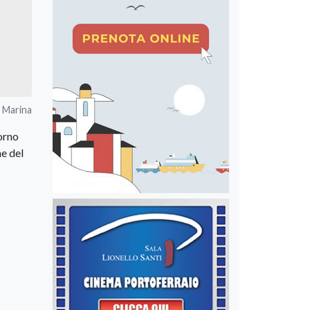
a Marina
orno
ne del