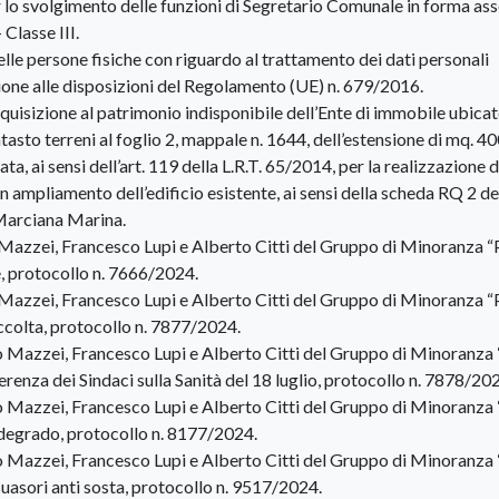
lo svolgimento delle funzioni di Segretario Comunale in forma as
Classe III.
e persone fisiche con riguardo al trattamento dei dati personali
zione alle disposizioni del Regolamento (UE) n. 679/2016.
cquisizione al patrimonio indisponibile dell’Ente di immobile ubicat
sto terreni al foglio 2, mappale n. 1644, dell’estensione di mq. 40
a, ai sensi dell’art. 119 della L.R.T. 65/2014, per la realizzazione d
on ampliamento dell’edificio esistente, ai sensi della scheda RQ 2 de
 Marciana Marina.
o Mazzei, Francesco Lupi e Alberto Citti del Gruppo di Minoranza 
, protocollo n. 7666/2024.
o Mazzei, Francesco Lupi e Alberto Citti del Gruppo di Minoranza 
ccolta, protocollo n. 7877/2024.
io Mazzei, Francesco Lupi e Alberto Citti del Gruppo di Minoranza
renza dei Sindaci sulla Sanità del 18 luglio, protocollo n. 7878/20
io Mazzei, Francesco Lupi e Alberto Citti del Gruppo di Minoranza
 degrado, protocollo n. 8177/2024.
io Mazzei, Francesco Lupi e Alberto Citti del Gruppo di Minoranza
suasori anti sosta, protocollo n. 9517/2024.