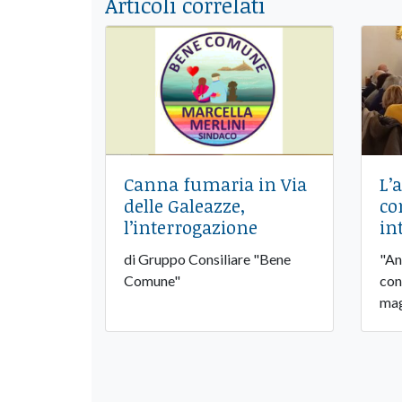
Articoli correlati
Canna fumaria in Via
L’
delle Galeazze,
co
l’interrogazione
in
di Gruppo Consiliare "Bene
"An
Comune"
con
mag