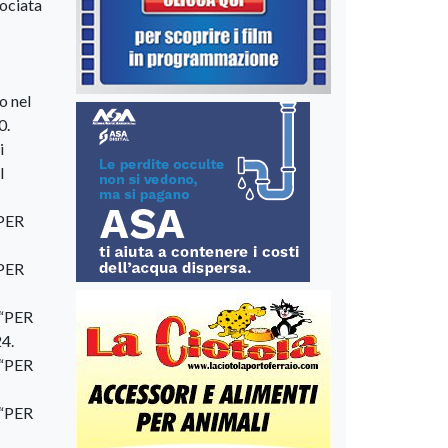
sociata
o nel
0.
i
l
“PER
“PER
 “PER
24.
 “PER
 “PER