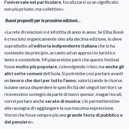
l’universale nel particolare
, focalizzarsi su un significato
non più privato, ma collettivo».
Buoni propositi per le prossime edizioni…
«La rete di relazioni si è infoltita di anno in anno. Se Elba Book
è cresciuto organicamente sino alla decima edizione, lo deve
soprattutto all’
editoria indipendente italiana
che lo ha
sostenuto da principio, accanto ad un approccio turistico
lento e sostenibile. Mi piacerebbe però che questo festival
fosse
molto più popolare
, coinvolgendo i riesi, ma
anche gli
altri sette comuni
dell’isola. Si potrebbe così portare avanti
un
lavoro che duri per tutto l’anno
, valorizzando le risorse
isolane senza disperdere le specificità dei singoli territori: se
ricevessimo sostegni da parte di nuovi
sponsor
, magari locali,
vorrei portare anche
serate di musica
: ciò permetterebbe
alla rassegna di raggiungere la sua massima espressione.
Vorrei che fosse sempre più una
grande festa di pubblico e
del pensiero
».