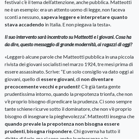
festival c’è il tema dell’attenzione, anche pubblica. Matteotti
ne è un esempio: era un attento uomo di legge, non faceva
sconti a nessuno,
sapeva leggere e interpretare quanto
stava accadendo
in Italia. E non piegava la testa».
Il suo intervento sarà incentrato su Matteotti e i giovani. Cosa ha
da dire, questo messaggio di grande modernità, ai ragazzi di oggi?
«Leggerò alcune parole che Matteotti pubblica in una piccola
rivista dei giovani socialisti nel marzo 1924, tre mesi prima di
essere assassinato. Scrive: “E un solo consiglio va dato oggi ai
giovani, quello di
essere giovani
, di
non diventare
precocemente vecchi e prudenti
! C’è già tanta gente
prudentissima intorno, quando la prepotenza trionfa, che non
v’è proprio bisogno di predicare la prudenza. Ci sono sempre
tante schiene ricurve sotto il dominatore, che non v’è proprio
bisogno di insegnare la pieghevolezza”. Matteotti insegna che
quando prevale la prepotenza non bisogna essere
prudenti
,
bisogna rispondere
. Chi governa ha tutto il
diritto di farlo, ma ci sono anche le minoranze e la