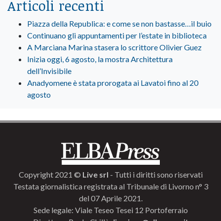
Articoli recenti
Piazza della Republica: e come se non bastasse…il buio
Continuano gli appuntamenti per l’estate in biblioteca
A Marciana Marina stasera lo scrittore Olivier Guez
Inizia oggi, 6 agosto, la mostra Architettura
dell’Invisibile
Anadyomene è stata prorogata ai Lavatoi fino al 20
agosto
Copyright 2021 ©
Live srl
- Tutti i diritti sono riservati
Testata giornalistica registrata al Tribunale di Livorno n° 3
del 07 Aprile 2021.
Sede legale: Viale Teseo Tesei 12 Portoferraio