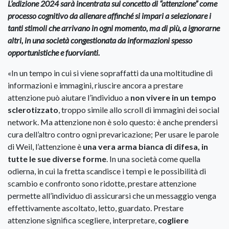
L’edizione 2024 sarà incentrata sul concetto di “attenzione” come
processo cognitivo da allenare affinché si impari a selezionare i
tanti stimoli che arrivano in ogni momento, ma di più, a ignorarne
altri, in una società congestionata da informazioni spesso
opportunistiche e fuorvianti.
«In un tempo in cui si viene sopraffatti da una moltitudine di
informazioni e immagini, riuscire ancora a prestare
attenzione può aiutare l’individuo a
non vivere in un tempo
sclerotizzato
, troppo simile allo scroll di immagini dei social
network. Ma attenzione non è solo questo: è anche prendersi
cura dell’altro contro ogni prevaricazione; Per usare le parole
di Weil, l’attenzione è
una vera arma bianca di difesa, in
tutte le sue diverse forme
. In una società come quella
odierna, in cui la fretta scandisce i tempi e le possibilità di
scambio e confronto sono ridotte, prestare attenzione
permette all’individuo di assicurarsi che un messaggio venga
effettivamente ascoltato, letto, guardato. Prestare
attenzione significa scegliere, interpretare,
cogliere