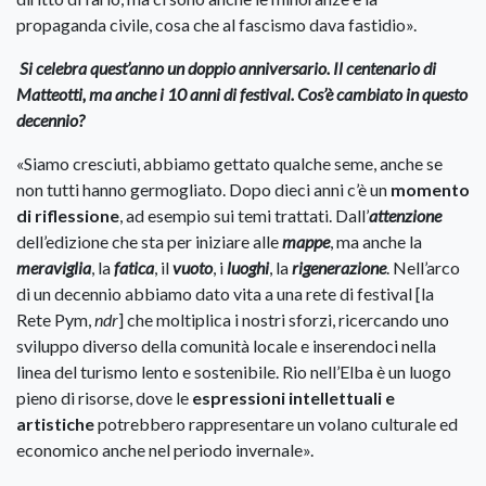
propaganda civile, cosa che al fascismo dava fastidio».
Si celebra quest’anno un doppio anniversario. Il centenario di
Matteotti, ma anche i 10 anni di festival. Cos’è cambiato in questo
decennio?
«Siamo cresciuti, abbiamo gettato qualche seme, anche se
non tutti hanno germogliato. Dopo dieci anni c’è un
momento
di riflessione
, ad esempio sui temi trattati. Dall’
attenzione
dell’edizione che sta per iniziare alle
mappe
, ma anche la
meraviglia
, la
fatica
, il
vuoto
, i
luoghi
, la
rigenerazione
. Nell’arco
di un decennio abbiamo dato vita a una rete di festival [la
Rete Pym,
ndr
] che moltiplica i nostri sforzi, ricercando uno
sviluppo diverso della comunità locale e inserendoci nella
linea del turismo lento e sostenibile. Rio nell’Elba è un luogo
pieno di risorse, dove le
espressioni intellettuali e
artistiche
potrebbero rappresentare un volano culturale ed
economico anche nel periodo invernale».