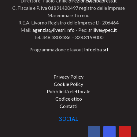
Direttore: Paolo Chillè
direzione@elbapress.it
C. Fiscale e P. Iva 01891420497 registro delle imprese
Maremma e Tirreno
R.E.A. Livorno Registro delle imprese Li- 206464
Mail:
agenzia@livesrl.info
- Pec:
srllive@pec.it
Tel: 348.3803386 – 328.8199000
Programmazione e layout
Infoelba srl
Privacy Policy
Cookie Policy
Pubblicità elettorale
Codice etico
Contatti
SOCIAL