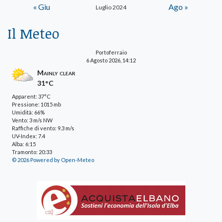
« Giu
Ago »
Luglio 2024
Il Meteo
Portoferraio
6 Agosto 2026, 14:12
Mainly clear
31°C
Apparent: 37°C
Pressione: 1015 mb
Umidità: 66%
Vento: 3 m/s NW
Raffiche di vento: 9.3 m/s
UV-Index: 7.4
Alba: 6:15
Tramonto: 20:33
© 2026 Powered by Open-Meteo