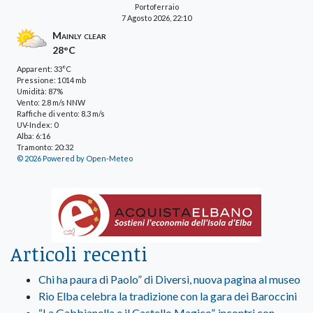
Portoferraio
7 Agosto 2026, 22:10
Mainly clear
28°C
Apparent: 33°C
Pressione: 1014 mb
Umidità: 87%
Vento: 2.8 m/s NNW
Raffiche di vento: 8.3 m/s
UV-Index: 0
Alba: 6:16
Tramonto: 20:32
© 2026 Powered by Open-Meteo
Articoli recenti
Chi ha paura di Paolo” di Diversi, nuova pagina al museo
Rio Elba celebra la tradizione con la gara dei Baroccini
“La Gabbianella e il Castello Magico”, incontri con