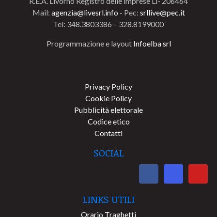
R.E.A. Livorno Registro delle imprese Li- 206464
Mail:
agenzia@livesrl.info
- Pec:
srllive@pec.it
Tel: 348.3803386 – 328.8199000
Programmazione e layout
Infoelba srl
Privacy Policy
Cookie Policy
Pubblicità elettorale
Codice etico
Contatti
SOCIAL
LINKS UTILI
Orario Traghetti