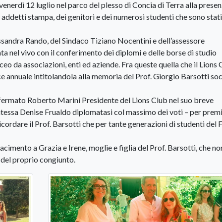
venerdì 12 luglio nel parco del plesso di Concia di Terra alla presen
 addetti stampa, dei genitori e dei numerosi studenti che sono stati 
essandra Rando, del Sindaco Tiziano Nocentini e dell’assessore
ata nel vivo con il conferimento dei diplomi e delle borse di studio
Liceo da associazioni, enti ed aziende. Fra queste quella che il Lions
ice annuale intitolandola alla memoria del Prof. Giorgio Barsotti so
ffermato Roberto Marini Presidente del Lions Club nel suo breve
ntessa Denise Frualdo diplomatasi col massimo dei voti – per premi
ordare il Prof. Barsotti che per tante generazioni di studenti del F
mento a Grazia e Irene, moglie e figlia del Prof. Barsotti, che no
del proprio congiunto.