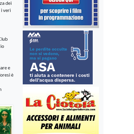
za dei
i veri
 Club
cio
are e
oresi è
n