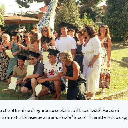
e al termine di ogni anno scolastico il Liceo I.S.I.S. Foresi di
 di maturità insieme al tradizionale “tocco”: il caratteristico cap