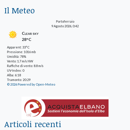
Il Meteo
Portoferraio
9 Agosto 2026, 0:42
Clear sky
28°C
Apparent: 33°C
Pressione: 1016 mb
Umidità: 78%
Vento: 1.7 m/s NW
Raffiche di vento: 8.8 m/s
UV-Index: 0
Alba: 6:18
Tramonto: 20:29
© 2026 Powered by Open-Meteo
Articoli recenti