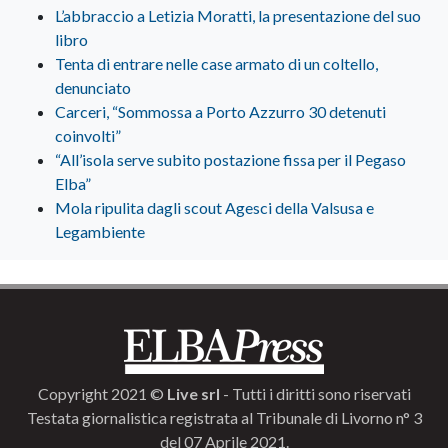
L’abbraccio a Letizia Moratti, la presentazione del suo
libro
Tenta di entrare nelle case armato di un coltello,
denunciato
Carceri, “Sommossa a Porto Azzurro 30 detenuti
coinvolti”
“All’isola serve subito postazione fissa per il Pegaso
Elba”
Mola ripulita dagli scout Agesci della Valsusa e
Legambiente
Copyright 2021 ©
Live srl
- Tutti i diritti sono riservati
Testata giornalistica registrata al Tribunale di Livorno n° 3
del 07 Aprile 2021.