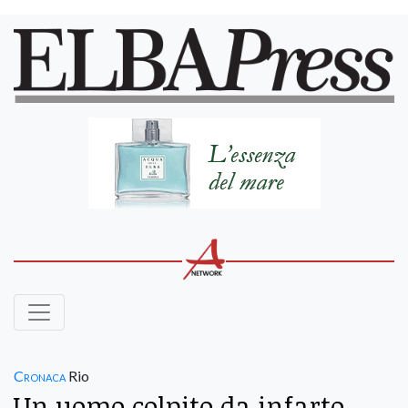
Cronaca
Rio
Un uomo colpito da infarto