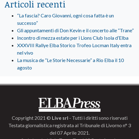
Articoli recenti
“La fascia? Caro Giovanni, ogni cosa fatta è un
successo”
Gli appuntamenti di Don Kevin e il concerto alle “Trane”
Incontro di mezza estate per i Lions Club Isola d’Elba
XXXVIII Rallye Elba Storico Trofeo Locman Italy entra
nel vivo
La musica de “Le Storie Necessarie” a Rio Elba il 10
agosto
Copyright 2021 ©
Live srl
- Tutti i diritti sono riservati
Testata giornalistica registrata al Tribunale di Livorno n° 3
del 07 Aprile 2021.