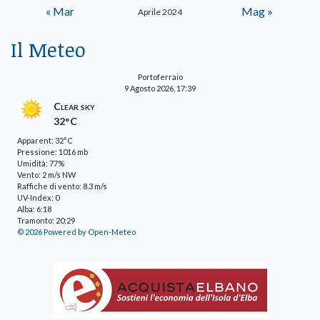
« Mar
Mag »
Aprile 2024
Il Meteo
Portoferraio
9 Agosto 2026, 17:39
Clear sky
32°C
Apparent: 32°C
Pressione: 1016 mb
Umidità: 77%
Vento: 2 m/s NW
Raffiche di vento: 8.3 m/s
UV-Index: 0
Alba: 6:18
Tramonto: 20:29
© 2026 Powered by Open-Meteo