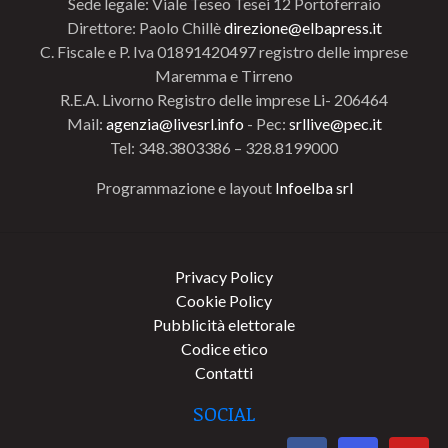
Sede legale: Viale Teseo Tesei 12 Portoferraio
Direttore: Paolo Chillè
direzione@elbapress.it
C. Fiscale e P. Iva 01891420497 registro delle imprese
Maremma e Tirreno
R.E.A. Livorno Registro delle imprese Li- 206464
Mail:
agenzia@livesrl.info
- Pec:
srllive@pec.it
Tel: 348.3803386 – 328.8199000
Programmazione e layout
Infoelba srl
Privacy Policy
Cookie Policy
Pubblicità elettorale
Codice etico
Contatti
SOCIAL