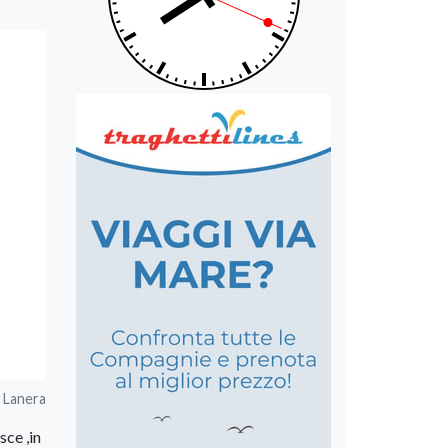
i Lanera
sce ,in