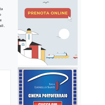
ta
o
le
i .