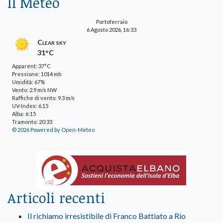
Il Meteo
Portoferraio
6 Agosto 2026, 16:33
Clear sky
31°C
Apparent: 37°C
Pressione: 1014 mb
Umidità: 67%
Vento: 2.9 m/s NW
Raffiche di vento: 9.3 m/s
UV-Index: 6.15
Alba: 6:15
Tramonto: 20:33
© 2026 Powered by Open-Meteo
Articoli recenti
Il richiamo irresistibile di Franco Battiato a Rio