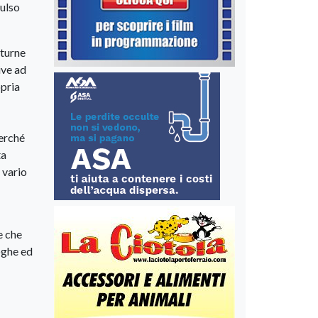
ulso
tturne
ive ad
opria
erché
ta
 vario
e che
roghe ed