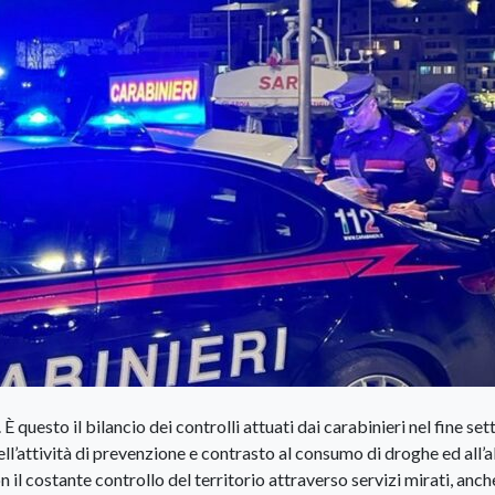
È questo il bilancio dei controlli attuati dai carabinieri nel fine se
ll’attività di prevenzione e contrasto al consumo di droghe ed all’
n il costante controllo del territorio attraverso servizi mirati, anch