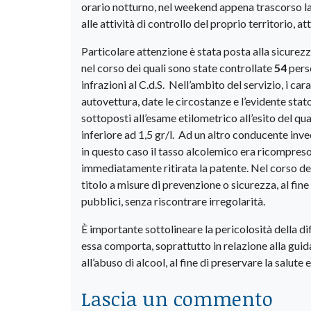
orario notturno, nel weekend appena trascorso 
alle attività di controllo del proprio territorio, at
Particolare attenzione è stata posta alla sicurezz
nel corso dei quali sono state controllate
54
pers
infrazioni al C.d.S. Nell’ambito del servizio, i c
autovettura, date le circostanze e l’evidente stato
sottoposti all’esame etilometrico all’esito del qu
inferiore ad 1,5 gr/l. Ad un altro conducente inv
in questo caso il tasso alcolemico era ricompreso t
immediatamente ritirata la patente. Nel corso de
titolo a misure di prevenzione o sicurezza, al fine
pubblici, senza riscontrare irregolarità.
È importante sottolineare la pericolosità della di
essa comporta, soprattutto in relazione alla guida
all’abuso di alcool, al fine di preservare la salute 
Lascia un commento