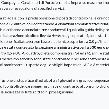
la Compagnia Carabinieri di Portoferraio ha impresso massimo imp
traverso l’esecuzione di specifici servizi.
a stradale, con la predisposizione di posti di controllo nelle ore no
one e
36
autoveicoli contestando
4
violazioni amministrative relat
arabinieri hanno denunciato
tre
conducenti i quali, alla guida della pr
 di alterazione alcolica rilevata
de visu
dagli operatori, sono stati
ale sono risultati avere un tasso alcolemico superiore a 0.8 gr/l ma
ece è stata contestata la sanzione amministrativa pari a
530 euro
p
ra 0,5 e 0,8. Ai quattro, di età compresa tra i 34 ed i 41 anni, è sta
l medesimo servizio sono state controllate
2
persone sottoposte a
 di monitorare il rispetto degli obblighi imposti dall’AG e
3
esercizi
ffusione di stupefacenti ed alcol tra i giovani e le gravi conseguenz
. I controlli dei carabinieri in chiave di contrasto al consumo di d
e la sicurezza di tutti i cittadini proseguiranno.