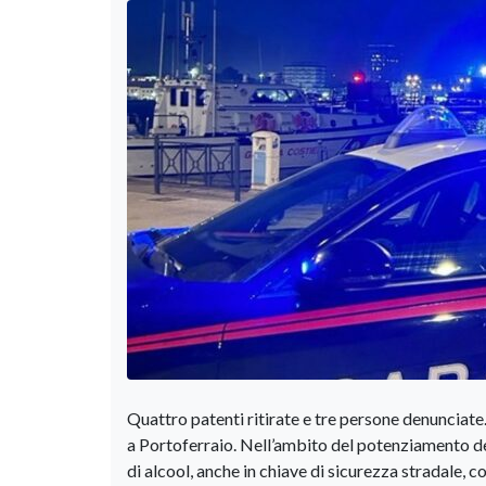
Quattro patenti ritirate e tre persone denunciate. 
a Portoferraio. Nell’ambito del potenziamento de
di alcool, anche in chiave di sicurezza stradale, co