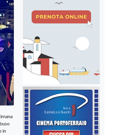
ttimana
abuso
e in