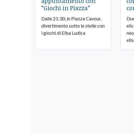
appuntamento con
co
“Giochi in Piazza”
co
Dalle 21:30, in Piazza Cavour,
Due 
divertimento sotto le stelle con
eli
i giochi di Elba Ludica
neo
elb