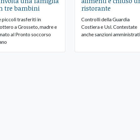
involta una famiglia
alimenti e chiuso u
n tre bambini
ristorante
piccoli trasferiti in
Controlli della Guardia
cottero a Grosseto, madre e
Costiera e Usl. Contestate
nato al Pronto soccorso
anche sanzioni amministrat
ano