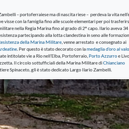
Zambelli – portoferraiese ma di nascita riese – perdeva la vita nell’
e visse con la famiglia fino alle scuole elementari per poi trasferirs
militare nella Regia Marina fino al grado di 2° capo. Ilario aveva 34
istenza partecipando alla lotta clandestina in seno alle formazion
Resistenza della Marina Militare
, venne arrestato e consegnato ai
Ardeatine
. Per questo è stato decorato con la
medaglia d’oro al val
e intitolate vie a Rio nell’Elba, Portoferraio,
Porto Azzurro
e Liv
zetta. Il circolo sottufficiali della Marina Militare di
Chianciano
iere Spinaceto, gli è stato dedicato Largo Ilario Zambelli.