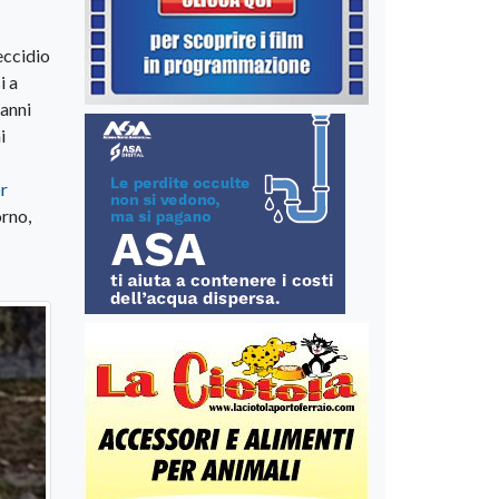
eccidio
i a
 anni
i
or
orno,