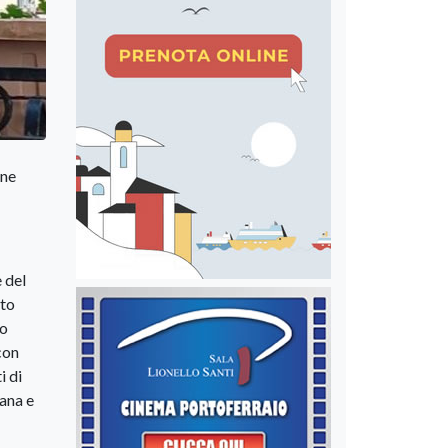
one
 del
nto
ro
con
i di
iana e