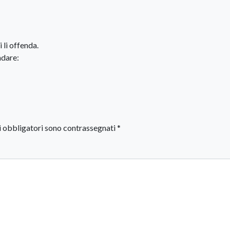
 li offenda.
ndare:
i obbligatori sono contrassegnati
*