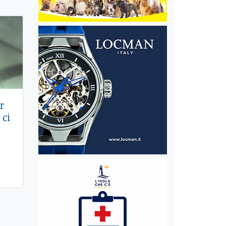
r
 ci