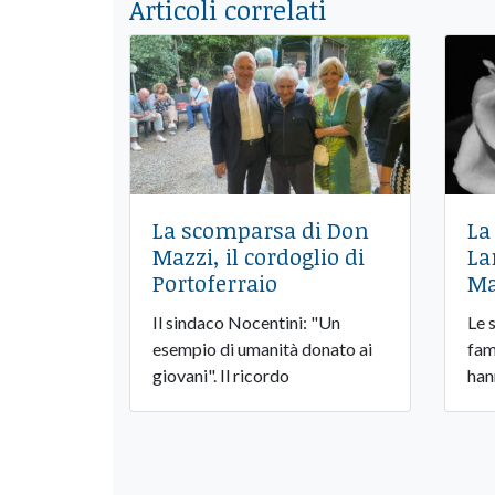
Articoli correlati
La scomparsa di Don
La
Mazzi, il cordoglio di
La
Portoferraio
Ma
Il sindaco Nocentini: "Un
Le 
esempio di umanità donato ai
fami
giovani". Il ricordo
han