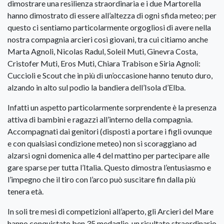
dimostrare una resilienza straordinaria e i due Martorella
hanno dimostrato di essere all’altezza di ogni sfida meteo; per
questo ci sentiamo particolarmente orgogliosi di avere nella
nostra compagnia arcieri così giovani, tra cui citiamo anche
Marta Agnoli, Nicolas Radul, Soleil Muti, Ginevra Costa,
Cristofer Muti, Eros Muti, Chiara Trabison e Siria Agnoli:
Cuccioli e Scout che in più di un’occasione hanno tenuto duro,
alzando in alto sul podio la bandiera dell’Isola d’Elba.
Infatti un aspetto particolarmente sorprendente è la presenza
attiva di bambini e ragazzi all’interno della compagnia.
Accompagnati dai genitori (disposti a portare i figli ovunque
e con qualsiasi condizione meteo) non si scoraggiano ad
alzarsi ogni domenica alle 4 del mattino per partecipare alle
gare sparse per tutta l’Italia. Questo dimostra l’entusiasmo e
l’impegno che il tiro con l’arco può suscitare fin dalla più
tenera età.
In soli tre mesi di competizioni all’aperto, gli Arcieri del Mare
hanno conquistato ben 35 medaglie, un risultato straordinario