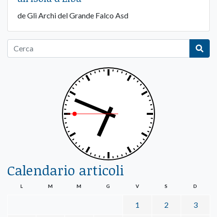
de Gli Archi del Grande Falco Asd
Calendario articoli
L
M
M
G
V
S
D
1
2
3