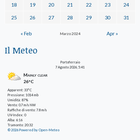
18
19
20
21
22
23
24
25
26
27
28
29
30
31
« Feb
Apr »
Marzo 2024
Il Meteo
Portoferraio
7 Agosto 2026, 5:41
Mainly clear
26°C
Apparent: 33°C
Pressione: 1014 mb
Umidità: 87%
Vento: 0.7 m/s NW
Raffiche di vento: 7.8 m/s
UV-Index: 0
Alba: 6:16
Tramonto: 20:32
© 2026 Powered by Open-Meteo