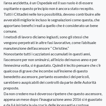
l’area anzidetta, è un Ospedale ed il suo ruolo è di essere
ospitante e questo principio non è ancora stato recepito.
Tutti i Cittadini nelle loro possibilità, devono contribuire alle
avverabili migliorie incluso le segnalazioni come questa, che
apportano benefici reali a quello che è considerato un bene
comune.
I metodi di lavoro diciamo ingiusti, sono gli stessi che
vengono perpetrati in altre fasi lavorative, come l’abituale
manutenzione dell’ascensore “ Christine.”
Nonostante tutti i cazziatoni accumulati in questi anni,
l’ascensore per non sminuirsi, all’inizio del nuovo anno e per
l’ennesima volta, si è guastato. Quindi è lecito pensare che c’è
qualcosa di grave che incombe sull’insieme di questo
benedetto ascensore, pertanto essendoci dei pericoli,
sarebbero auspicabili dei controlli da parte delle Autorità
preposte.
Da non credere ma è doveroso ripetere che questo ascensore,
appena un mese dopo l’inaugurazione anno 2016 si è guastato
e da lì è iniziata la via crucis delle incessanti e costose