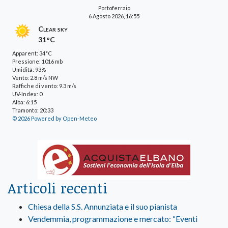
Portoferraio
6 Agosto 2026, 16:55
Clear sky
31°C
Apparent: 34°C
Pressione: 1016 mb
Umidità: 93%
Vento: 2.8 m/s NW
Raffiche di vento: 9.3 m/s
UV-Index: 0
Alba: 6:15
Tramonto: 20:33
© 2026 Powered by Open-Meteo
Articoli recenti
Chiesa della S.S. Annunziata e il suo pianista
Vendemmia, programmazione e mercato: “Eventi