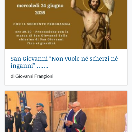
San Giovanni “Non vuole né scherzi né
inganni” …….
di Giovanni Frangioni