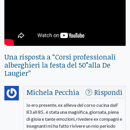
Una risposta a “
Corsi professionali
alberghieri la festa del 50°alla De
Laugier
”
Michela Pecchia
Rispondi
Io ero presente, ex allieva del corso cucina dall’
83 all 85.. è stata una magnifica, giornata, piena
di gioia e tante emozioni, rivedere ex compagni e
insegnanti mi ha fatto rivivere un mio periodo