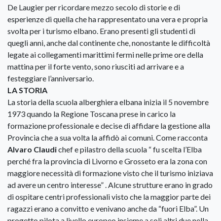
De Laugier per ricordare mezzo secolo di storie e di
esperienze di quella che ha rappresentato una vera e propria
svolta per i turismo elbano. Erano presenti gli studenti di
quegli anni, anche dal continente che, nonostante le difficoltà
legate ai collegamenti marittimi fermi nelle prime ore della
mattina per il forte vento, sono riusciti ad arrivare e a
festeggiare l’anniversario.
LA STORIA
La storia della scuola alberghiera elbana inizia il 5 novembre
1973 quando la Regione Toscana prese in carico la
formazione professionale e decise di affidare la gestione alla
Provincia che a sua volta la affidò ai comuni. Come racconta
Alvaro Claudi
chef e pilastro della scuola “ fu scelta l’Elba
perché fra la provincia di Livorno e Grosseto era la zona con
maggiore necessità di formazione visto che il turismo iniziava
ad avere un centro interesse” . Alcune strutture erano in grado
di ospitare centri professionali visto che la maggior parte dei
ragazzi erano a convitto e venivano anche da “fuori Elba”. Un
progetto pilota a livello europeo insieme a soli altri due nella