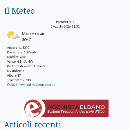
Il Meteo
Portoferraio
8 Agosto 2026, 11:32
Mainly clear
30°C
Apparent: 33°C
Pressione: 1015 mb
Umidità: 68%
Vento: 4.1 m/s NW
Raffiche di vento: 10.6 m/s
UV-Index: 5
Alba: 6:17
Tramonto: 20:30
© 2026 Powered by Open-Meteo
Articoli recenti