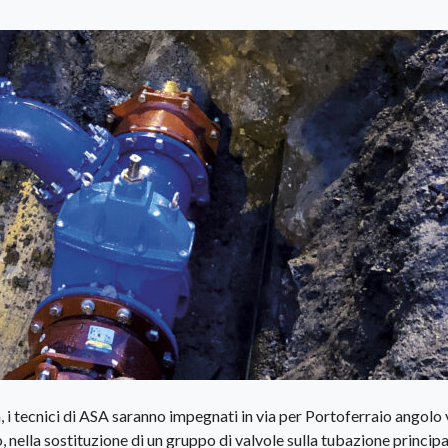
, i tecnici di ASA saranno impegnati in via per Portoferraio angolo 
 nella sostituzione di un gruppo di valvole sulla tubazione princip