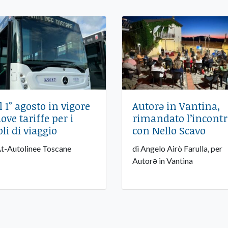
l 1° agosto in vigore
Autorə in Vantina,
ove tariffe per i
rimandato l’incont
oli di viaggio
con Nello Scavo
At-Autolinee Toscane
di Angelo Airò Farulla, per
Autorə in Vantina