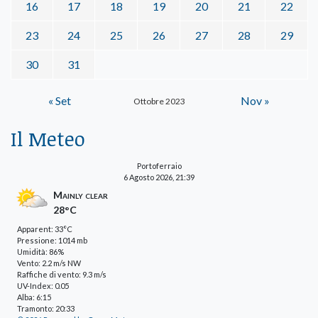
16
17
18
19
20
21
22
23
24
25
26
27
28
29
30
31
« Set
Nov »
Ottobre 2023
Il Meteo
Portoferraio
6 Agosto 2026, 21:39
Mainly clear
28°C
Apparent: 33°C
Pressione: 1014 mb
Umidità: 86%
Vento: 2.2 m/s NW
Raffiche di vento: 9.3 m/s
UV-Index: 0.05
Alba: 6:15
Tramonto: 20:33