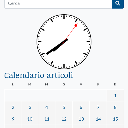
Calendario articoli
L
M
M
G
V
S
D
1
2
3
4
5
6
7
8
9
10
11
12
13
14
15