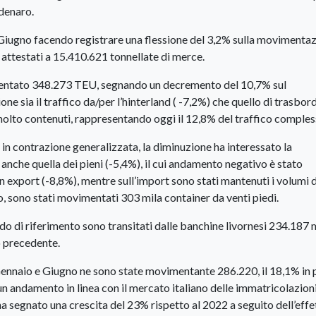
 denaro.
 Giugno facendo registrare una flessione del 3,2% sulla movimenta
 attestati a 15.410.621 tonnellate di merce.
imentato 348.273 TEU, segnando un decremento del 10,7% sul
ne sia il traffico da/per l’hinterland ( -7,2%) che quello di trasbor
molto contenuti, rappresentando oggi il 12,8% del traffico comples
r in contrazione generalizzata, la diminuzione ha interessato la
nche quella dei pieni (-5,4%), il cui andamento negativo è stato
n export (-8,8%), mentre sull’import sono stati mantenuti i volumi 
, sono stati movimentati 303 mila container da venti piedi.
iodo di riferimento sono transitati dalle banchine livornesi 234.187 
o precedente.
 Gennaio e Giugno ne sono state movimentante 286.220, il 18,1% in 
un andamento in linea con il mercato italiano delle immatricolazioni
a segnato una crescita del 23% rispetto al 2022 a seguito dell’effe