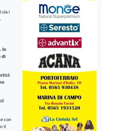
 sia i
.
 In
 di
tici:
gno
di
se con
o il