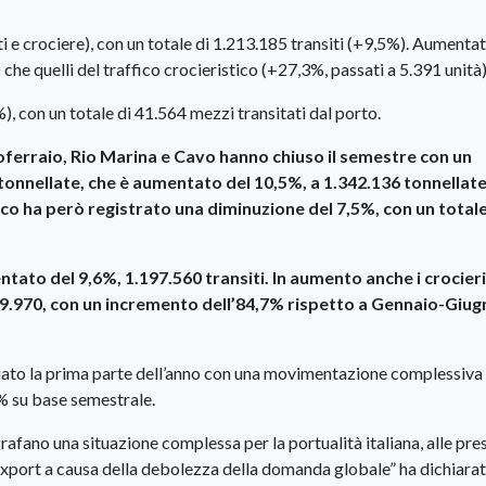
i e crociere), con un totale di 1.213.185 transiti (+9,5%). Aumentati
che quelli del traffico crocieristico (+27,3%, passati a 5.391 unità)
%), con un totale di 41.564 mezzi transitati dal porto.
rtoferraio, Rio Marina e Cavo hanno chiuso il semestre con un
 tonnellate, che è aumentato del 10,5%, a 1.342.136 tonnellate.
fico ha però registrato una diminuzione del 7,5%, con un totale
ntato del 9,6%, 1.197.560 transiti. In aumento anche i crocieris
i 9.970, con un incremento dell’84,7% rispetto a Gennaio-Giu
iviato la prima parte dell’anno con una movimentazione complessiva 
6% su base semestrale.
ografano una situazione complessa per la portualità italiana, alle pre
ll’export a causa della debolezza della domanda globale” ha dichiarat