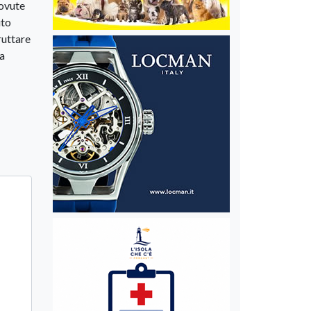
dovute
uto
ruttare
ha