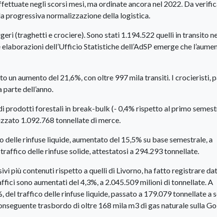
fettuate negli scorsi mesi, ma ordinate ancora nel 2022. Da verific
a progressiva normalizzazione della logistica.
geri (traghetti e crociere). Sono stati 1.194.522 quelli in transito ne
 elaborazioni dell’Ufficio Statistiche dell’AdSP emerge che l’aume
to un aumento del 21,6%, con oltre 997 mila transiti. I crocieristi, p
 parte dell’anno.
i prodotti forestali in break-bulk (- 0,4% rispetto al primo semest
izzato 1.092.768 tonnellate di merce.
co delle rinfuse liquide, aumentato del 15,5% su base semestrale, a
 traffico delle rinfuse solide, attestatosi a 294.293 tonnellate.
vi più contenuti rispetto a quelli di Livorno, ha fatto registrare dat
ffici sono aumentati del 4,3%, a 2.045.509 milioni di tonnellate. A
, del traffico delle rinfuse liquide, passato a 179.079 tonnellate a 
 conseguente trasbordo di oltre 168 mila m3 di gas naturale sulla Go