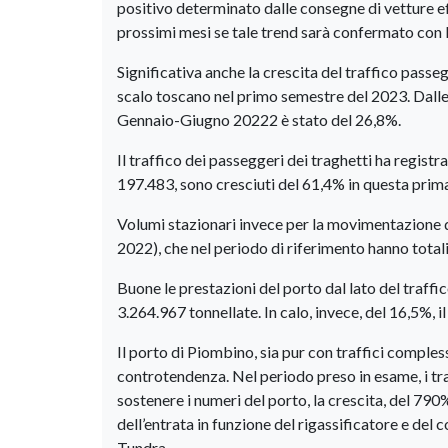
positivo determinato dalle consegne di vetture ef
prossimi mesi se tale trend sarà confermato con l
Significativa anche la crescita del traffico passeg
scalo toscano nel primo semestre del 2023. Dalle
Gennaio-Giugno 20222 è stato del 26,8%.
Il traffico dei passeggeri dei traghetti ha registra
197.483, sono cresciuti del 61,4% in questa prima
Volumi stazionari invece per la movimentazione d
2022), che nel periodo di riferimento hanno total
Buone le prestazioni del porto dal lato del traffi
3.264.967 tonnellate. In calo, invece, del 16,5%, il
Il porto di Piombino, sia pur con traffici complessi
controtendenza. Nel periodo preso in esame, i tra
sostenere i numeri del porto, la crescita, del 790%
dell’entrata in funzione del rigassificatore e del
Tundra.