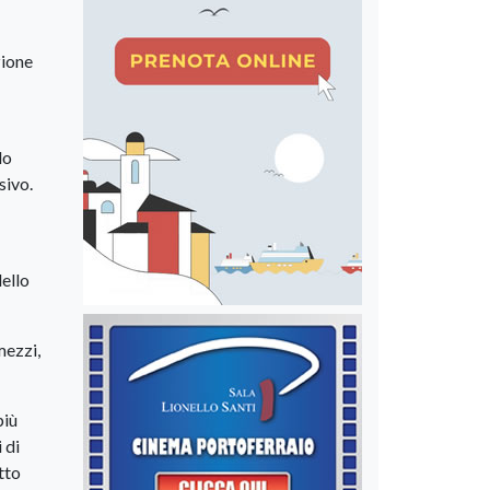
zione
do
sivo.
dello
mezzi,
più
 di
tto