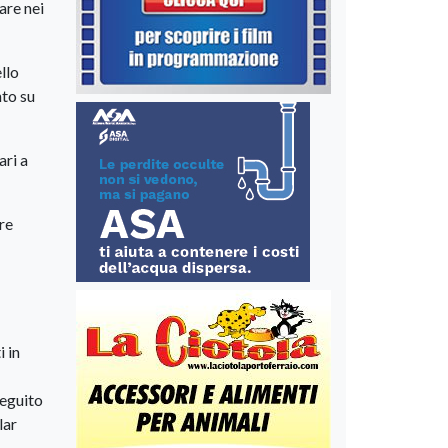
are nei
llo
nto su
ari a
re
i in
seguito
lar