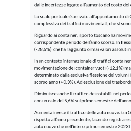
dalle incertezze legate all’aumento del costo del
Lo scalo portuale è arrivato all’appuntamento di
complessiva dei traffici movimentati, che si sono
Riguardo ai container, il porto toscano ha mov
corrispondente periodo dell’anno scorso. In flessio
(-28,6%), che ha raggiunto ormai valori assoluti 
In un contesto internazionale di traffici containe
movimentazione dei container vuoti (-12,1%) ma a
determinato dalla esclusiva flessione dei volumi i
scorso anno (+0,3%). Ad esclusione del trasbordo
Diminuisce anche il traffico dei rotabili: nel per
con un calo del 5,6% sul primo semestre dell’ann
Aumenta invece il traffico delle auto nuove: tra
rispetto all’anno precedente, facendo registrare 
auto nuove che nell’intero primo semestre 2023 h