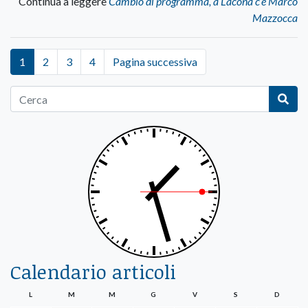
Continua a leggere
Cambio di programma, a Lacona c’è Marco
Mazzocca
1
2
3
4
Pagina successiva
Calendario articoli
L
M
M
G
V
S
D