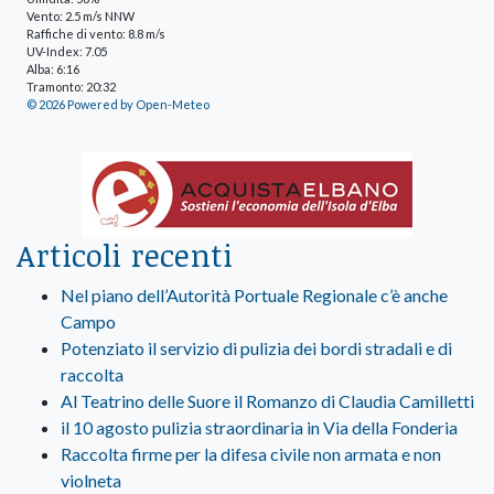
Vento: 2.5 m/s NNW
Raffiche di vento: 8.8 m/s
UV-Index: 7.05
Alba: 6:16
Tramonto: 20:32
© 2026 Powered by Open-Meteo
Articoli recenti
Nel piano dell’Autorità Portuale Regionale c’è anche
Campo
Potenziato il servizio di pulizia dei bordi stradali e di
raccolta
Al Teatrino delle Suore il Romanzo di Claudia Camilletti
il 10 agosto pulizia straordinaria in Via della Fonderia
Raccolta firme per la difesa civile non armata e non
violneta