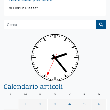
di Libri in Piazza"
Calendario articoli
L
M
M
G
V
S
D
1
2
3
4
5
6