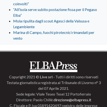
coinvolti”
“All’isola serve subito postazione fissa per il Pegaso
Elba”
Mola ripulita dagli scout Agesci della Valsusa e
Legambiente
Marina di Campo, fuochi pirotecnici rimandati per
vento
Copyright 2021 ©
Live srl
- Tutti i diritti sono riservati
Testata giornalistica registrata al Tribunale di Livorno n° 3
del 07 Aprile 2021.
Sede legale: Viale Teseo Tesei 12 Portoferraio
Direttore: Paolo Chillè
direzione@elbapress.it
C. Fiscale e P. Iva 01891420497 registro delle imprese