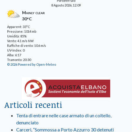
Portoferraio
8 Agosto 2026, 12:09
Mainly clear
30°C
Apparent: 33°C
Pressione: 1014 mb
Umidità: 85%
Vento: 4.1 m/s NW
Raffiche di vento: 10.6 m/s
UV-Index: 0
Alba: 6:17
Tramonto: 20:30
© 2026 Powered by Open-Meteo
Articoli recenti
Tenta di entrare nelle case armato di un coltello,
denunciato
Carceri, “Sommossa a Porto Azzurro 30 detenuti