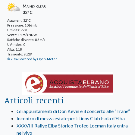
Mainly clear
32°C
Apparent: 32°C
Pressione: 1016 mb
Umidità: 77%
Vento: 1.1 m/s NNW
Raffiche di vento: 8.3 m/s
UV-Index: 0
Alba: 6:18
Tramonto: 20:29
© 2026 Powered by Open-Meteo
Articoli recenti
Gli appuntamenti di Don Kevin e il concerto alle “Trane”
Incontro di mezza estate per i Lions Club Isola d’Elba
XXXVIII Rallye Elba Storico Trofeo Locman Italy entra
nel vivo