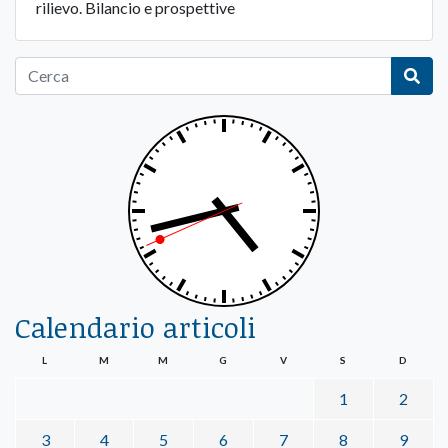
rilievo. Bilancio e prospettive
Calendario articoli
L
M
M
G
V
S
D
1
2
3
4
5
6
7
8
9